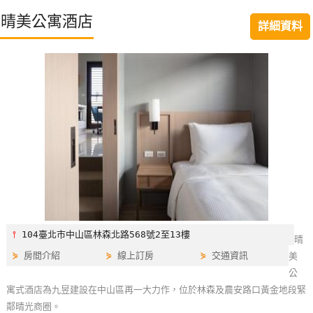
特
晴美公寓酒店
詳細資料
色
民
宿
全
球
租
車
網
紅
⫯
104臺北市中山區林森北路568號2至13樓
晴
帶
⋟
房間介紹
⋟
線上訂房
⋟
交通資訊
美
你
公
玩
寓式酒店為九昱建設在中山區再一大力作，位於林森及農安路口黃金地段緊
鄰晴光商圈。