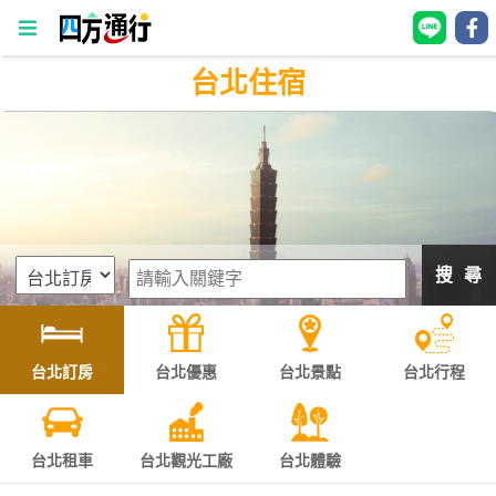
台北住宿
四
方
通
行
訂
房
搜 尋
台
灣
訂
台北訂房
台北優惠
台北景點
台北行程
房
直接跟飯店訂房
HOT
台北租車
台北觀光工廠
台北體驗