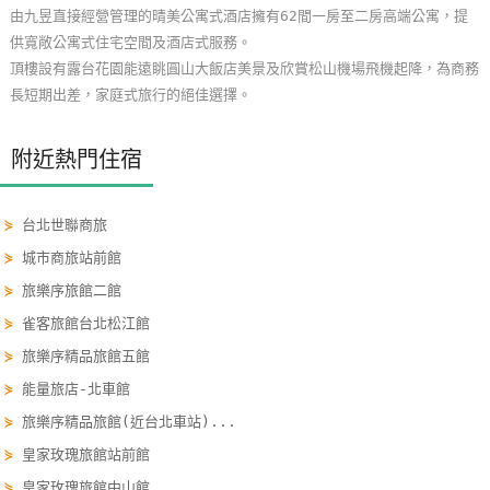
由九昱直接經營管理的晴美公寓式酒店擁有62間一房至二房高端公寓，提
玩
供寬敞公寓式住宅空間及酒店式服務。
樂
頂樓設有露台花園能遠眺圓山大飯店美景及欣賞松山機場飛機起降，為商務
地
長短期出差，家庭式旅行的絕佳選擇。
圖
顧
附近熱門住宿
客
服
⋟
台北世聯商旅
務
⋟
城市商旅站前館
⋟
旅樂序旅館二館
顧
⋟
雀客旅館台北松江館
客
⋟
旅樂序精品旅館五館
滿
意
⋟
能量旅店-北車館
度
⋟
旅樂序精品旅館(近台北車站)...
⋟
皇家玫瑰旅館站前館
訂
⋟
皇家玫瑰旅館中山館