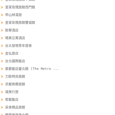
單
⋟
皇家玫瑰旅館西門館
管
⋟
甲山林湯旅
理
⋟
皇家玫瑰旅館雙城館
⋟
歐華酒店
會
⋟
晴美公寓酒店
員
⋟
台北發現青年旅舍
帳
⋟
金弘旅店
戶
⋟
台北國際飯店
⋟
豪爵飯店臺北館 (The Metro ...
客
⋟
力歐時尚旅館
服
聯
⋟
京都商務旅館
絡
⋟
城美行旅
單
⋟
密都飯店
⋟
采舍精品旅館
Line
⋟
馥華商旅敦北館