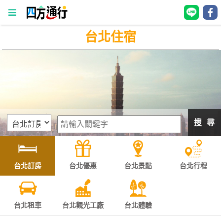
台北住宿
四
方
通
行
訂
房
搜 尋
台
灣
訂
台北訂房
台北優惠
台北景點
台北行程
房
直接跟飯店訂房
HOT
台北租車
台北觀光工廠
台北體驗