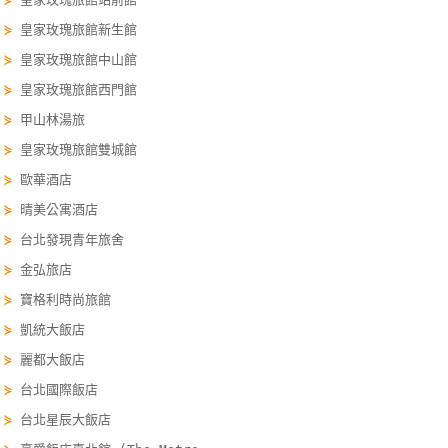
單
⋟
皇家玫瑰旅館新生館
管
⋟
皇家玫瑰旅館中山館
理
⋟
皇家玫瑰旅館西門館
⋟
甲山林湯旅
會
⋟
皇家玫瑰旅館雙城館
員
⋟
歐華酒店
帳
⋟
晴美公寓酒店
戶
⋟
台北發現青年旅舍
⋟
金弘旅店
客
⋟
寶格利時尚旅館
服
聯
⋟
凱統大飯店
絡
⋟
麗都大飯店
單
⋟
台北國際飯店
⋟
台北星辰大飯店
Line