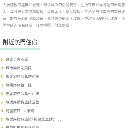
大廳綻放的經典紅玫瑰，熱情洋溢的張開雙臂，迎接來自世界各地的新奇旅
玩
人。本分館分為商務客房、玫瑰客房、精品客房，含括了熱情奔放的爽橘玫
樂
瑰，舒展身心的淺綠玫瑰，典雅尊榮的紫丁玫瑰，香甜宜人的粉紅玫瑰，倘
地
佯寧靜的深海玫瑰，任君挑選，放鬆舒緩。
圖
顧
附近熱門住宿
客
服
⋟
台北世聯商旅
務
⋟
城市商旅站前館
⋟
雀客旅館台北站前館
顧
⋟
旅樂序旅館二館
客
⋟
雀客旅館台北松江館
滿
意
⋟
旅樂序精品旅館五館
度
⋟
能量旅店-北車館
⋟
旅樂序精品旅館(近台北車站)...
訂
⋟
皇家玫瑰旅館站前館