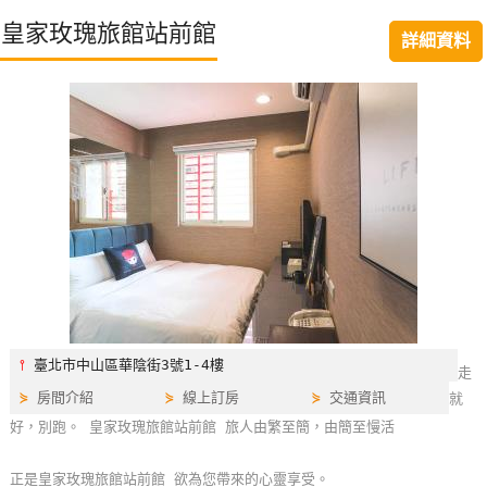
特
皇家玫瑰旅館站前館
詳細資料
色
民
宿
全
球
租
車
網
紅
⫯
臺北市中山區華陰街3號1-4樓
走
帶
⋟
房間介紹
⋟
線上訂房
⋟
交通資訊
就
你
好，別跑。 皇家玫瑰旅館站前館 旅人由繁至簡，由簡至慢活
玩
正是皇家玫瑰旅館站前館 欲為您帶來的心靈享受。