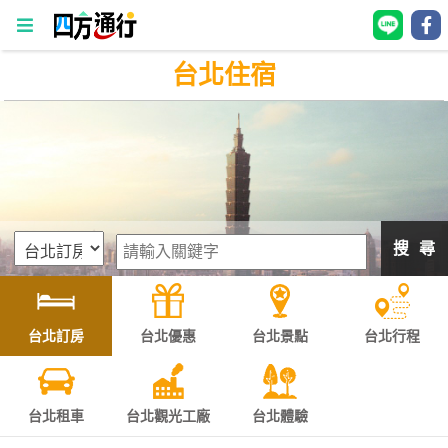
台北住宿
四
方
通
行
訂
房
搜 尋
台
灣
訂
台北訂房
台北優惠
台北景點
台北行程
房
直接跟飯店訂房
HOT
台北租車
台北觀光工廠
台北體驗