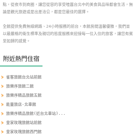
點，從夜市到商圈，讓您從容的享受喧囂台北中的美食與品味都會生活，無
玩
論是觀光旅遊或是出差洽公，都是您最佳的選擇。
樂
地
全館提供免費無線網路、24小時服務的前台，本館房間溫馨優雅，我們並
圖
以最嚴格的衛生標準及親切的態度服務來迎接每一位入住的旅客，讓您有賓
至如歸的感覺。
顧
客
服
附近熱門住宿
務
⋟
雀客旅館台北站前館
顧
⋟
旅樂序旅館二館
客
⋟
旅樂序精品旅館五館
滿
⋟
能量旅店-北車館
意
⋟
旅樂序精品旅館(近台北車站)...
度
⋟
皇家玫瑰旅館站前館
⋟
皇家玫瑰旅館西門館
訂