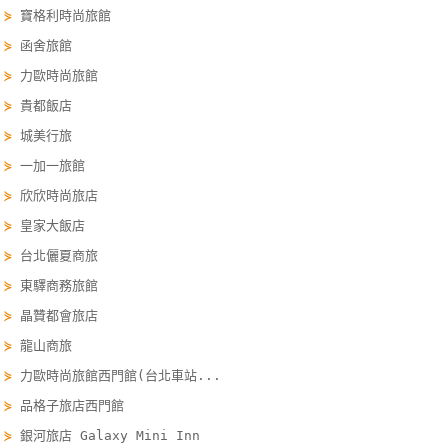
⋟
寶格利時尚旅館
單
管
⋟
函舍旅館
理
⋟
力歐時尚旅館
⋟
貴都飯店
⋟
城美行旅
會
員
⋟
一加一旅館
帳
⋟
欣欣時尚旅店
戶
⋟
皇家大飯店
⋟
台北儷夏商旅
客
⋟
東驛商務旅館
服
⋟
晶贊都會旅店
聯
⋟
龍山商旅
絡
單
⋟
力歐時尚旅館西門館(台北車站...
⋟
品格子旅店西門館
⋟
銀河旅店 Galaxy Mini Inn
Line