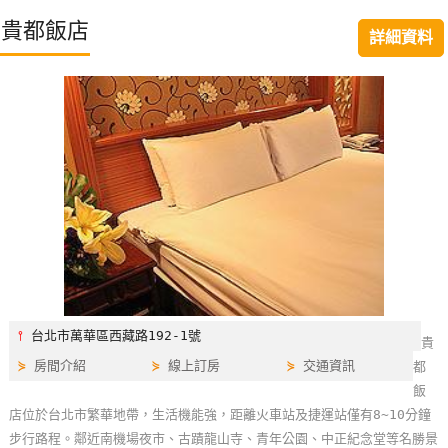
特
貴都飯店
詳細資料
色
民
宿
全
球
租
車
網
紅
⫯
台北市萬華區西藏路192-1號
貴
帶
⋟
房間介紹
⋟
線上訂房
⋟
交通資訊
都
你
飯
玩
店位於台北市繁華地帶，生活機能強，距離火車站及捷運站僅有8~10分鐘
步行路程。鄰近南機場夜市、古蹟龍山寺、青年公園、中正紀念堂等名勝景